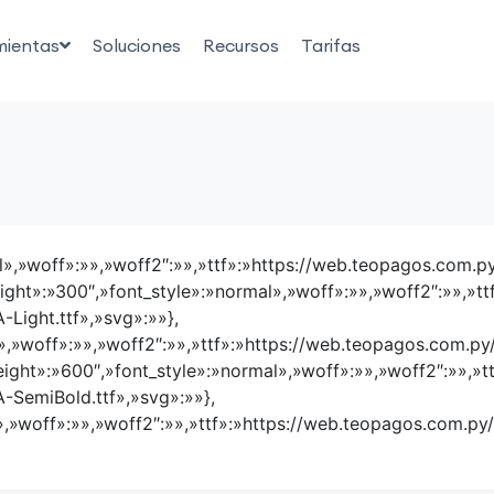
mientas
Soluciones
Recursos
Tarifas
al»,»woff»:»»,»woff2″:»»,»ttf»:»https://web.teopagos.com.
weight»:»300″,»font_style»:»normal»,»woff»:»»,»woff2″:»»,»
Light.ttf»,»svg»:»»},
l»,»woff»:»»,»woff2″:»»,»ttf»:»https://web.teopagos.com.p
eight»:»600″,»font_style»:»normal»,»woff»:»»,»woff2″:»»,»
-SemiBold.ttf»,»svg»:»»},
l»,»woff»:»»,»woff2″:»»,»ttf»:»https://web.teopagos.com.p