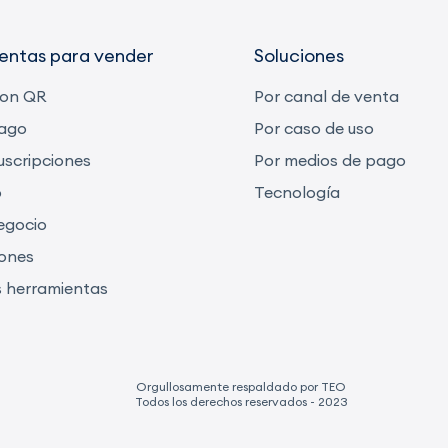
entas para vender
Soluciones
con QR
Por canal de venta
pago
Por caso de uso
uscripciones
Por medios de pago
o
Tecnología
egocio
iones
s herramientas
Orgullosamente respaldado por TEO
Todos los derechos reservados - 2023​